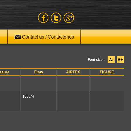
Contact us / Contáctenos
A-
A+
Font size :
ssure
Flow
AIRTEX
FIGURE
100L/H