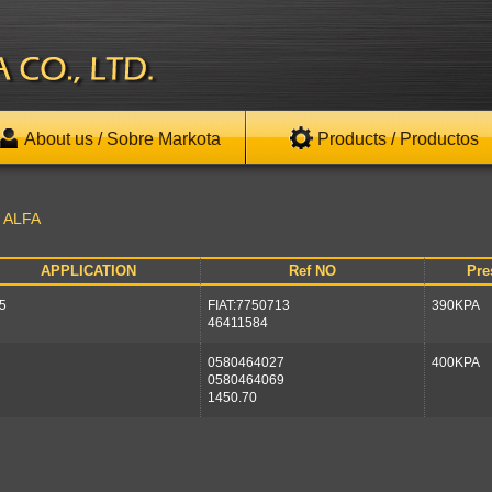
About us / Sobre Markota
Products / Productos
ALFA
APPLICATION
Ref NO
Pre
5
FIAT:7750713
390KPA
46411584
0580464027
400KPA
0580464069
1450.70